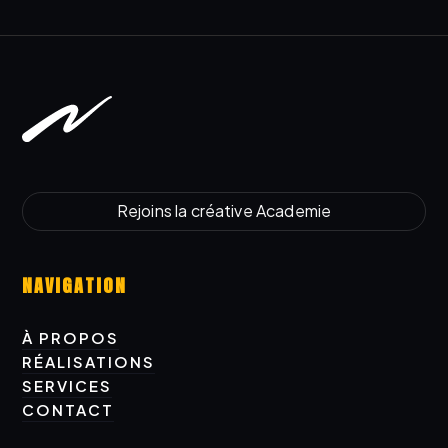
Rejoins la créative Academie
Rejoins la créative Academy
NAVIGATION
À PROPOS
À PROPOS
RÉALISATIONS
RÉALISATIONS
SERVICES
SERVICES
CONTACT
CONTACT