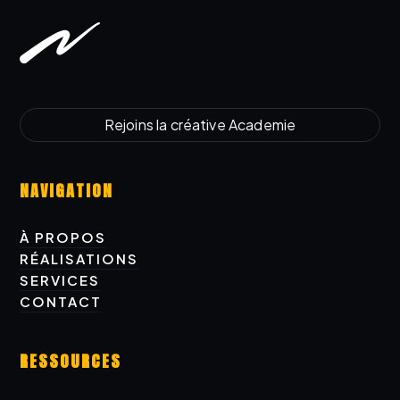
Rejoins la créative Academie
Rejoins la créative Academy
NAVIGATION
À PROPOS
À PROPOS
RÉALISATIONS
RÉALISATIONS
SERVICES
SERVICES
CONTACT
CONTACT
RESSOURCES